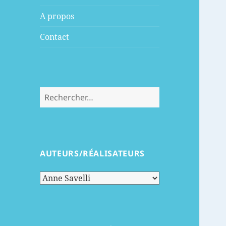
menu
A propos
Contact
Rechercher :
AUTEURS/RÉALISATEURS