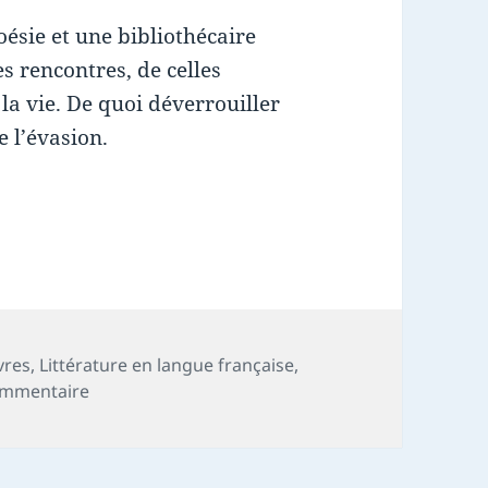
ésie et une bibliothécaire
es rencontres, de celles
la vie. De quoi déverrouiller
e l’évasion.
vres
,
Littérature en langue française
,
sur Chronique livre : Saint-Germain-en-Laye
ommentaire