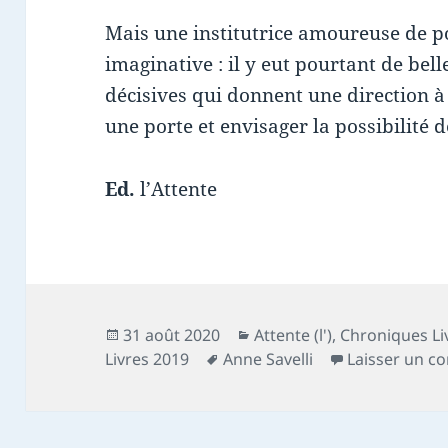
Mais une institutrice amoureuse de po
imaginative : il y eut pourtant de bell
décisives qui donnent une direction à 
une porte et envisager la possibilité d
Ed.
l’Attente
Publié
Catégories
31 août 2020
Attente (l')
,
Chroniques Li
le
Mots-
Livres 2019
Anne Savelli
Laisser un c
clés