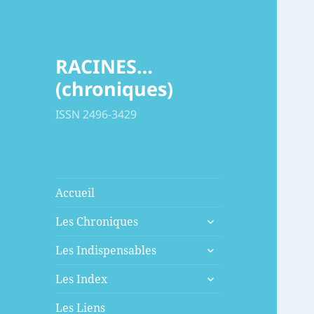
RACINES…
(chroniques)
ISSN 2496-3429
Accueil
ouvrir
Les Chroniques
le
ouvrir
sous-
Les Indispensables
le
menu
ouvrir
sous-
Les Index
le
menu
sous-
Les Liens