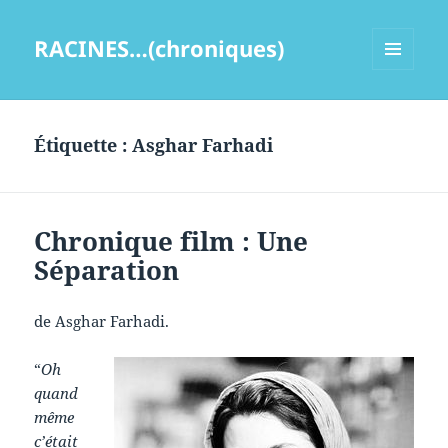
RACINES…(chroniques)
MENU
ET
WIDGETS
Étiquette :
Asghar Farhadi
Chronique film : Une
Séparation
de Asghar Farhadi.
“
Oh
quand
même
c’était