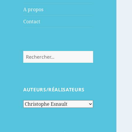
menu
A propos
Contact
Rechercher :
AUTEURS/RÉALISATEURS