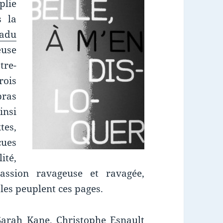
plie
s la
adu
euse
tre-
rois
bras
insi
tes,
cues
ité,
passion ravageuse et ravagée,
es peuplent ces pages.
arah Kane, Christophe Esnault