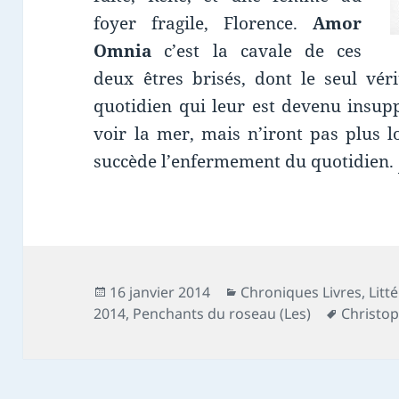
foyer fragile, Florence.
Amor
Omnia
c’est la cavale de ces
deux êtres brisés, dont le seul vér
quotidien qui leur est devenu insupp
voir la mer, mais n’iront pas plus lo
succède l’enfermement du quotidien.
Publié
Catégories
16 janvier 2014
Chroniques Livres
,
Litt
le
Mots-
2014
,
Penchants du roseau (Les)
Christop
clés