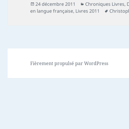
Publié
Catégories
24 décembre 2011
Chroniques Livres
,
D
le
Mots-
en langue française
,
Livres 2011
Christop
clés
Fièrement propulsé par WordPress