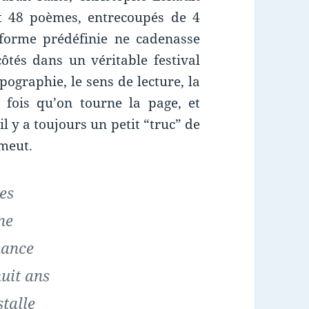
et 48 poèmes, entrecoupés de 4
e forme prédéfinie ne cadenasse
côtés dans un véritable festival
pographie, le sens de lecture, la
 fois qu’on tourne la page, et
il y a toujours un petit “truc” de
émeut.
ces
ne
hance
huit ans
stalle