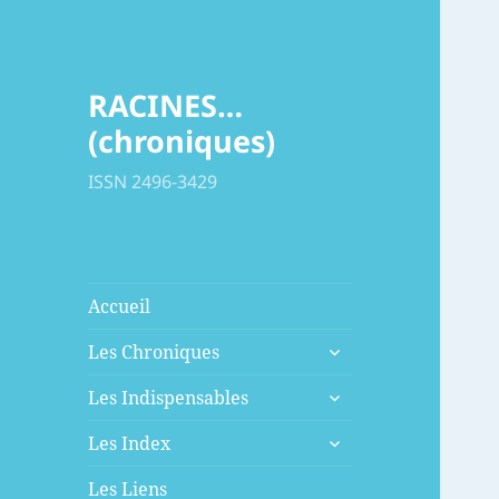
RACINES…
(chroniques)
ISSN 2496-3429
Accueil
ouvrir
Les Chroniques
le
ouvrir
sous-
Les Indispensables
le
menu
ouvrir
sous-
Les Index
le
menu
sous-
Les Liens