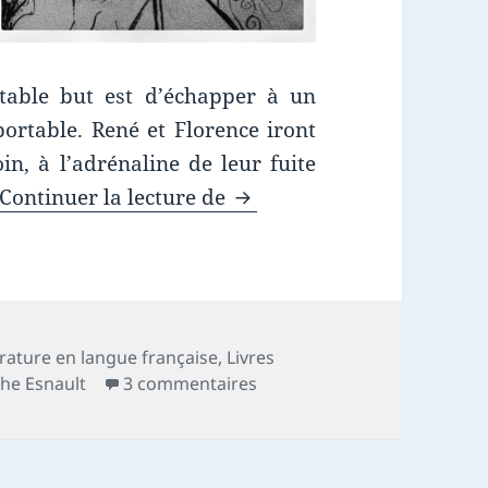
itable but est d’échapper à un
ortable. René et Florence iront
in, à l’adrénaline de leur fuite
Chronique livre : Amor O
Continuer la lecture de
érature en langue française
,
Livres
sur Chronique livre : Amor
he Esnault
3 commentaires