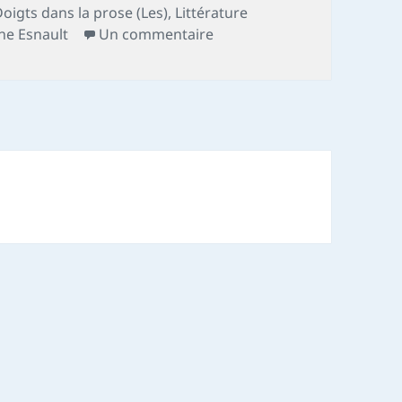
oigts dans la prose (Les)
,
Littérature
sur Chronique livre : Isabel
he Esnault
Un commentaire