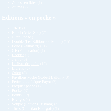
Zones sensibles
(1)
Zulma
(2)
Editions « en poche »
10-18
(11)
Babel (Actes Sud)
(7)
Circé Poche
(1)
Double (Les Editions de Minuit)
(15)
Folio (Gallimard)
(31)
GF (Flammarion)
(1)
Hodder
(1)
J’ai lu
(5)
Le livre de poche
(12)
Libretto
(2)
Orion
(8)
Pavillons Poche (Robert Laffont)
(3)
Petite bibliothèque Payot
(2)
Picquier poche
(1)
Pocket
(3)
Points
(12)
Rivages
(3)
Souple (Editions Tristram)
(2)
Titres (Christian Bourgois)
(1)