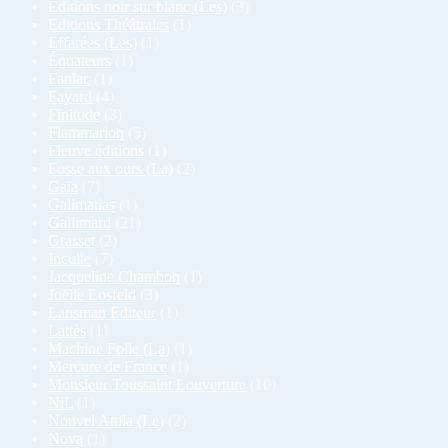
Editions noir sur blanc (Les)
(3)
Editions Théâtrales
(1)
Effarées (Les)
(1)
Équateurs
(1)
Fanlac
(1)
Fayard
(4)
Finitude
(3)
Flammarion
(5)
Fleuve éditions
(1)
Fosse aux ours (La)
(2)
Gaïa
(7)
Galimatias
(1)
Gallimard
(21)
Grasset
(2)
Inculte
(7)
Jacqueline Chambon
(1)
Joëlle Losfeld
(3)
Lansman Editeur
(1)
Lattès
(1)
Machine Folle (La)
(1)
Mercure de France
(1)
Monsieur Toussaint Louverture
(10)
NiL
(1)
Nouvel Attila (Le)
(2)
Nova
(1)