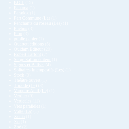
P.O.L
(15)
Panama
(1)
Paradox
(1)
Part Commune (La)
(1)
Penchants du roseau (Les)
(1)
Phébus
(3)
Plon
(3)
publie.papier
(1)
Quartett éditions
(6)
Quidam Editeur
(20)
Robert Laffont
(7)
Serge Safran éditeur
(1)
Signes et Balises
(4)
Solitaires Intempestifs (Les)
(1)
Stock
(3)
Théâtre ouvert
(1)
Tripode (Le)
(3)
Vampire Actif (Le)
(1)
Verdier
(9)
Verticales
(11)
Vies parallèles
(1)
Volte (La)
(1)
Xenia
(1)
Xo
(1)
Zoé
(2)