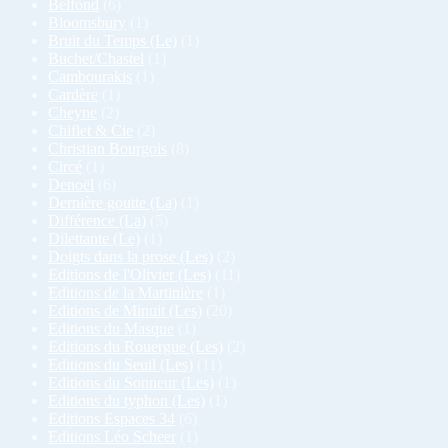
Belfond
(6)
Bloomsbury
(1)
Bruit du Temps (Le)
(1)
Buchet/Chastel
(1)
Cambourakis
(1)
Cardère
(1)
Cheyne
(2)
Chiflet & Cie
(2)
Christian Bourgois
(8)
Circé
(1)
Denoël
(6)
Dernière goutte (La)
(1)
Différence (La)
(5)
Dilettante (Le)
(1)
Doigts dans la prose (Les)
(2)
Editions de l'Olivier (Les)
(11)
Editions de la Martinière
(1)
Editions de Minuit (Les)
(20)
Editions du Masque
(1)
Editions du Rouergue (Les)
(2)
Editions du Seuil (Les)
(11)
Editions du Sonneur (Les)
(1)
Editions du typhon (Les)
(1)
Editions Espaces 34
(6)
Editions Léo Scheer
(1)