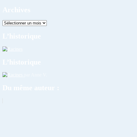
Archives
Archives
L’historique
L’historique
par Anne V.
Du même auteur :