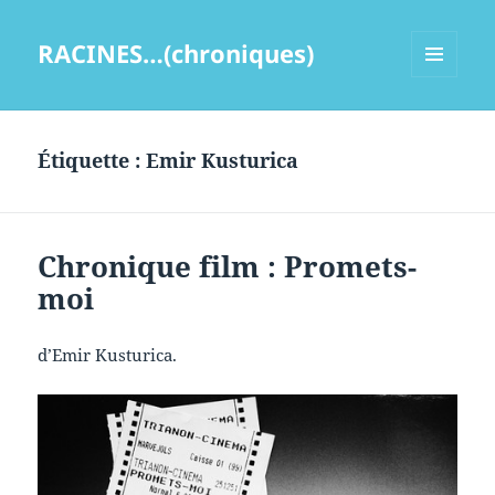
RACINES…(chroniques)
MENU
ET
WIDGETS
Étiquette :
Emir Kusturica
Chronique film : Promets-
moi
d’Emir Kusturica.