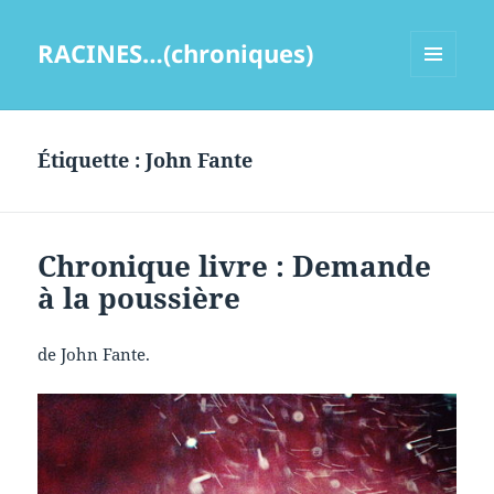
RACINES…(chroniques)
MENU
ET
WIDGETS
Étiquette :
John Fante
Chronique livre : Demande
à la poussière
de John Fante.