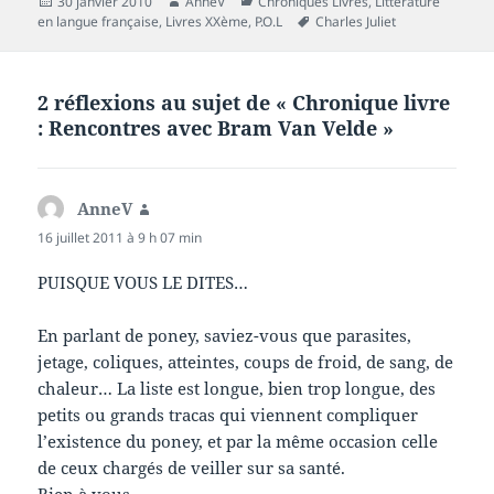
Publié
Auteur
Catégories
30 janvier 2010
AnneV
Chroniques Livres
,
Littérature
le
Mots-
en langue française
,
Livres XXème
,
P.O.L
Charles Juliet
clés
2 réflexions au sujet de « Chronique livre
: Rencontres avec Bram Van Velde »
AnneV
dit :
16 juillet 2011 à 9 h 07 min
PUISQUE VOUS LE DITES…
En parlant de poney, saviez-vous que parasites,
jetage, coliques, atteintes, coups de froid, de sang, de
chaleur… La liste est longue, bien trop longue, des
petits ou grands tracas qui viennent compliquer
l’existence du poney, et par la même occasion celle
de ceux chargés de veiller sur sa santé.
Bien à vous