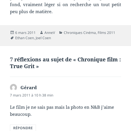
fond, vraiment léger si on recherche un tout petit
peu plus de matière.
Publié
Auteur
Catégories
6 mars 2011
AnneV
Chroniques Cinéma
,
Films 2011
le
Mots-
Ethan Coen
,
Joel Coen
clés
7 réflexions au sujet de « Chronique film :
True Grit »
Gérard
dit :
7 mars 2011 à 10 h 38 min
Le film je ne sais pas mais la photo en N&B j’aime
beaucoup.
RÉPONDRE