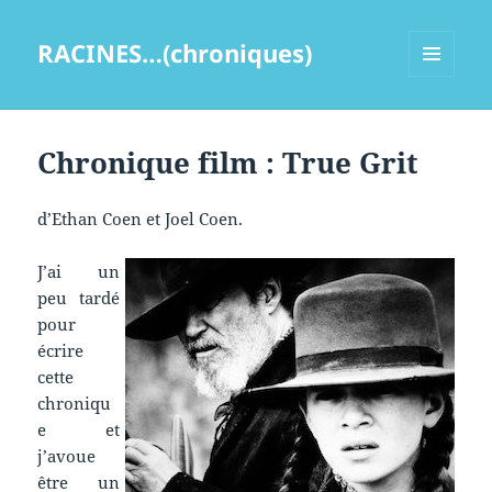
RACINES…(chroniques)
MENU
ET
WIDGETS
Chronique film : True Grit
d’Ethan Coen et Joel Coen.
J’ai un
peu tardé
pour
écrire
cette
chroniqu
e et
j’avoue
être un