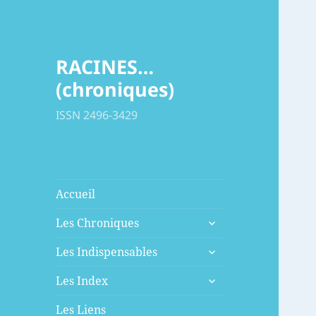
RACINES…
(chroniques)
ISSN 2496-3429
Accueil
ouvrir
Les Chroniques
le
ouvrir
sous-
Les Indispensables
le
menu
ouvrir
sous-
Les Index
le
menu
sous-
Les Liens