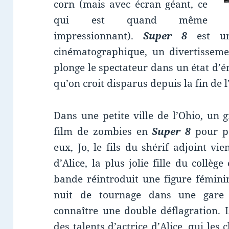
corn (mais avec écran géant, ce
qui est quand même
impressionnant).
Super 8
est un
cinématographique, un divertisseme
plonge le spectateur dans un état d’é
qu’on croit disparus depuis la fin de l
Dans une petite ville de l’Ohio, un
film de zombies en
Super 8
pour pa
eux, Jo, le fils du shérif adjoint vi
d’Alice, la plus jolie fille du collè
bande réintroduit une figure fémini
nuit de tournage dans une gare d
connaître une double déflagration. 
des talents d’actrice d’Alice, qui les 