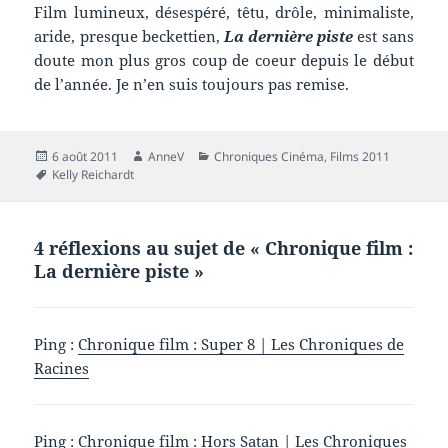
Film lumineux, désespéré, têtu, drôle, minimaliste,
aride, presque beckettien,
La dernière piste
est sans
doute mon plus gros coup de coeur depuis le début
de l’année. Je n’en suis toujours pas remise.
Publié
Auteur
Catégories
6 août 2011
AnneV
Chroniques Cinéma
,
Films 2011
le
Mots-
Kelly Reichardt
clés
4 réflexions au sujet de « Chronique film :
La dernière piste »
Ping :
Chronique film : Super 8 | Les Chroniques de
Racines
Ping :
Chronique film : Hors Satan | Les Chroniques