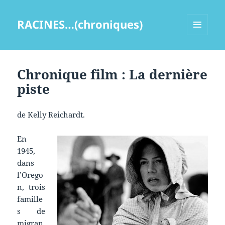
RACINES…(chroniques)
MENU
ET
WIDGETS
Chronique film : La dernière
piste
de Kelly Reichardt.
En
1945,
dans
l’Orego
n, trois
famille
s de
migran