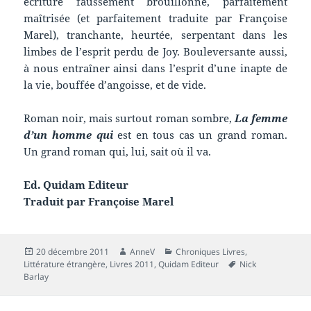
écriture faussement brouillonne, parfaitement
maîtrisée (et parfaitement traduite par Françoise
Marel), tranchante, heurtée, serpentant dans les
limbes de l’esprit perdu de Joy. Bouleversante aussi,
à nous entraîner ainsi dans l’esprit d’une inapte de
la vie, bouffée d’angoisse, et de vide.
Roman noir, mais surtout roman sombre,
La femme
d’un homme qui
est en tous cas un grand roman.
Un grand roman qui, lui, sait où il va.
Ed. Quidam Editeur
Traduit par Françoise Marel
Publié
Auteur
Catégories
20 décembre 2011
AnneV
Chroniques Livres
,
le
Mots-
Littérature étrangère
,
Livres 2011
,
Quidam Editeur
Nick
clés
Barlay