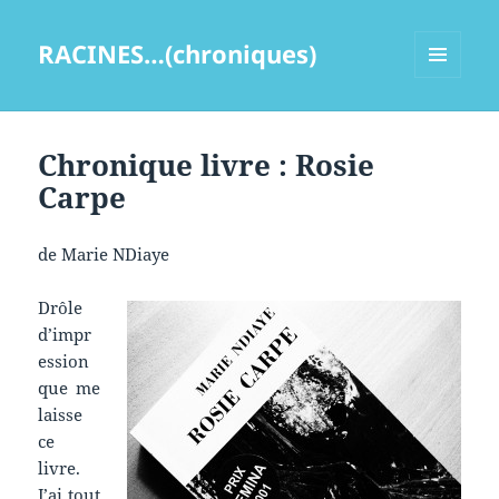
RACINES…(chroniques)
MENU
ET
WIDGETS
Chronique livre : Rosie
Carpe
de Marie NDiaye
Drôle
d’impr
ession
que me
laisse
ce
livre.
J’ai tout