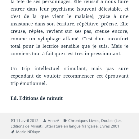
la tête de ses personnages. Elle réussit à nous faire
entrer dans leur psychisme (souvent détestable, et
c’est de là que vient le malaise), grâce à une
insistance dans son écriture, répétitive, précise. Elle
creuse, répète, revient sur ses pas, creuse encore,
comme un xylophage affamé. C’est d’un inconfort
total pour la lectrice sensible que je suis. Mais je
conviens tout à fait que c’est très impressionnant.
Un trip intellectuel stimulant, mais pas sûre
cependant de vouloir recommencer cet éprouvant
trip émotionnel.
Ed. Editions de minuit
Publié
Auteur
Catégories
11 avril 2012
AnneV
Chroniques Livres
,
Double (Les
le
Editions de Minuit)
,
Littérature en langue française
,
Livres 2001
Mots-
Marie NDiaye
clés