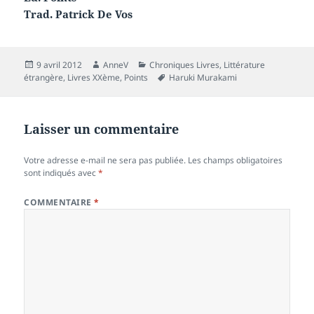
Trad. Patrick De Vos
Publié
Auteur
Catégories
9 avril 2012
AnneV
Chroniques Livres
,
Littérature
le
Mots-
étrangère
,
Livres XXème
,
Points
Haruki Murakami
clés
Laisser un commentaire
Votre adresse e-mail ne sera pas publiée.
Les champs obligatoires
sont indiqués avec
*
COMMENTAIRE
*