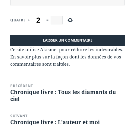
QUATRE
+
=
Ce site utilise Akismet pour réduire les indésirables.
En savoir plus sur la façon dont les données de vos
commentaires sont traitées
.
Navigation
PRÉCÉDENT
de
Chronique livre : Tous les diamants du
Article
l’article
ciel
précédent :
SUIVANT
Chronique livre : L’auteur et moi
Article
suivant :