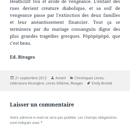
Heathcliff fou et avide de vengeance. L’enfant des
rues devient créature diabolique, et sa soif de
vengeance passe par l’extinction des deux familles
et leur anéantissement financier. Tout ça se
terminera par du mariage consanguin digne des
plus grandes tragédies grecques. Pôpôpôpôpô, que
c’est beau.
Ed. Rivages
Publié
Auteur
Catégories
21 septembre 2012
AnneV
Chroniques Livres
,
le
Mots-
Littérature étrangère
,
Livres XIXème
,
Rivages
Emily Brontë
clés
Laisser un commentaire
Votre adresse e-mail ne sera pas publiée.
Les champs obligatoires
sont indiqués avec
*