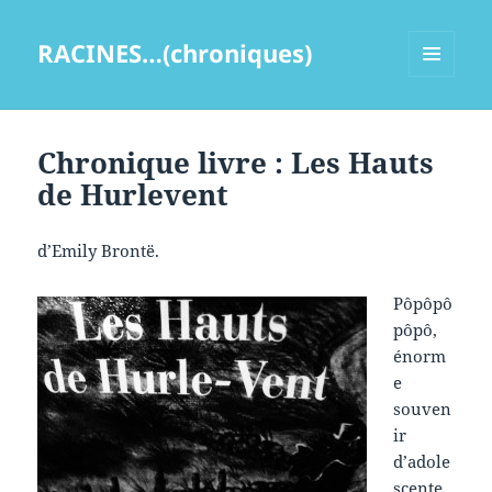
RACINES…(chroniques)
MENU
ET
WIDGETS
Chronique livre : Les Hauts
de Hurlevent
d’Emily Brontë.
Pôpôpô
pôpô,
énorm
e
souven
ir
d’adole
scente,