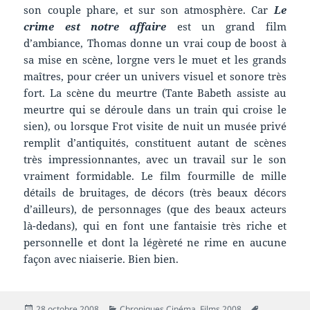
son couple phare, et sur son atmosphère. Car
Le
crime est notre affaire
est un grand film
d’ambiance, Thomas donne un vrai coup de boost à
sa mise en scène, lorgne vers le muet et les grands
maîtres, pour créer un univers visuel et sonore très
fort. La scène du meurtre (Tante Babeth assiste au
meurtre qui se déroule dans un train qui croise le
sien), ou lorsque Frot visite de nuit un musée privé
remplit d’antiquités, constituent autant de scènes
très impressionnantes, avec un travail sur le son
vraiment formidable. Le film fourmille de mille
détails de bruitages, de décors (très beaux décors
d’ailleurs), de personnages (que des beaux acteurs
là-dedans), qui en font une fantaisie très riche et
personnelle et dont la légèreté ne rime en aucune
façon avec niaiserie. Bien bien.
Publié
Catégories
Mots-
28 octobre 2008
Chroniques Cinéma
,
Films 2008