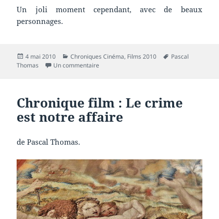
Un joli moment cependant, avec de beaux
personnages.
Publié
Catégories
Mots-
4 mai 2010
Chroniques Cinéma
,
Films 2010
Pascal
le
sur Chronique film : Ensemble nous allons vi
clés
Thomas
Un commentaire
Chronique film : Le crime
est notre affaire
de Pascal Thomas.