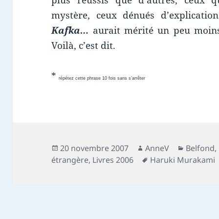
plus réussis que d’autres, ceux q
mystère, ceux dénués d’explicatio
Kafka…
aurait mérité un peu moins 
Voilà, c’est dit.
*
répétez cette phrase 10 fois sans s’arrêter
Publié
Auteur
Catégori
20 novembre 2007
AnneV
Belfond
,
le
Mots-
étrangère
,
Livres 2006
Haruki Murakami
clés