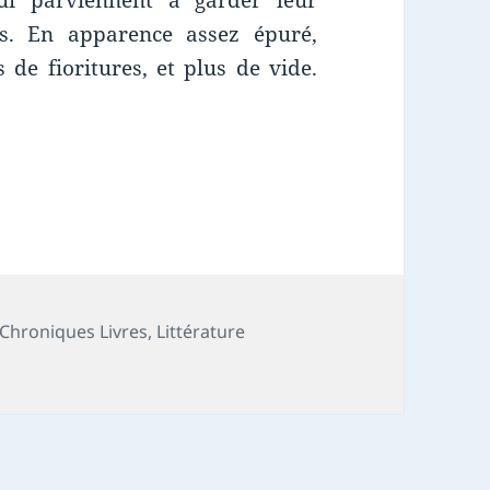
ui parviennent à garder leur
ns. En apparence assez épuré,
de fioritures, et plus de vide.
es
Chroniques Livres
,
Littérature