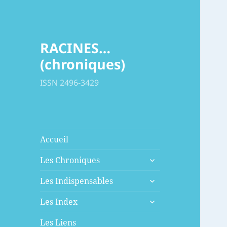
RACINES…
(chroniques)
ISSN 2496-3429
Accueil
ouvrir
Les Chroniques
le
ouvrir
sous-
Les Indispensables
le
menu
ouvrir
sous-
Les Index
le
menu
sous-
Les Liens