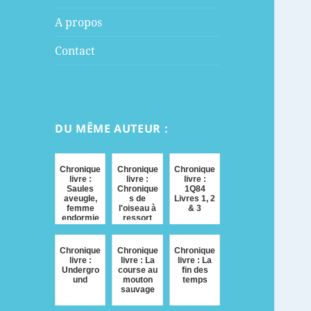
menu
A propos
Contact
DU MÊME AUTEUR :
Chronique
Chronique
Chronique
livre :
livre :
livre :
Saules
Chronique
1Q84
aveugle,
s de
Livres 1, 2
femme
l'oiseau à
& 3
endormie
ressort
Chronique
Chronique
Chronique
livre :
livre : La
livre : La
Undergro
course au
fin des
und
mouton
temps
sauvage