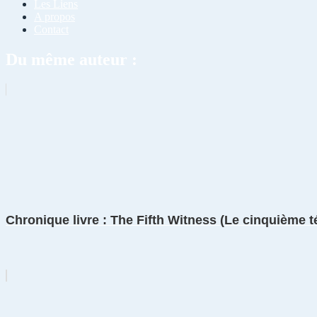
Les Liens
A propos
Contact
Du même auteur :
Chronique livre : The Fifth Witness (Le cinquième 