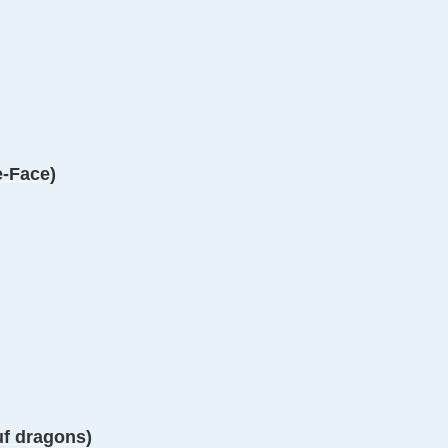
e-Face)
uf dragons)