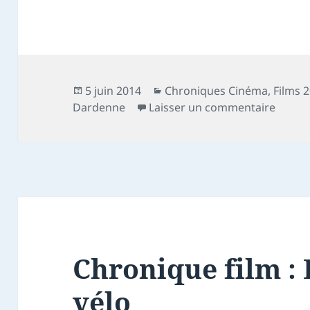
Publié
Catégories
5 juin 2014
Chroniques Cinéma
,
Films 
le
sur Ch
Dardenne
Laisser un commentaire
Chronique film :
vélo