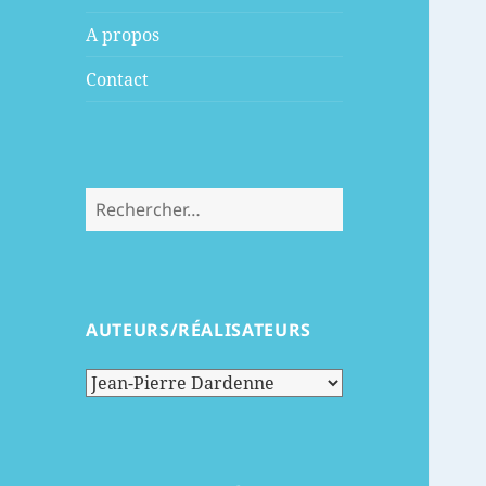
menu
A propos
Contact
Rechercher :
AUTEURS/RÉALISATEURS