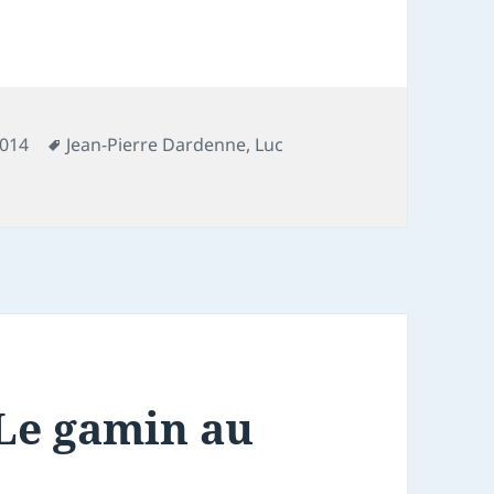
Mots-
2014
Jean-Pierre Dardenne
,
Luc
ronique film : Deux jours, une nuit
clés
 Le gamin au