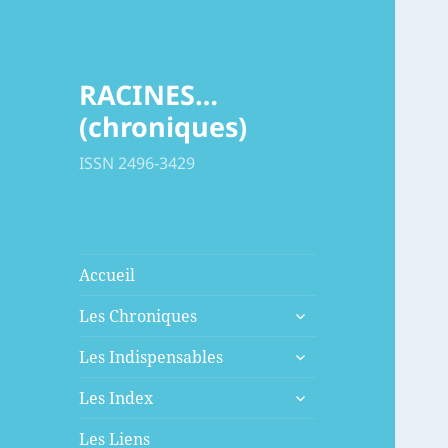
RACINES…
(chroniques)
ISSN 2496-3429
Accueil
ouvrir
Les Chroniques
le
ouvrir
sous-
Les Indispensables
le
menu
ouvrir
sous-
Les Index
le
menu
sous-
Les Liens