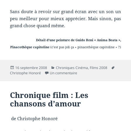
Sans doute à revoir sur grand écran avec un son un
peu meilleur pour mieux apprécier. Mais sinon, pas
grand chose quand même.
Détail d’une peinture de Guido Reni « Anima Beata »,
Pinacothèque capitoline
(c’est pas joli ça « pinacothèque capitoline » ?)
Publié
Catégories
Mots-
16 septembre 2008
Chroniques Cinéma
,
Films 2008
le
sur Chronique film : La belle per
clés
Christophe Honoré
Un commentaire
Chronique film : Les
chansons d’amour
de Christophe Honoré