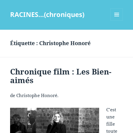
RACINES…(chroniques)
MENU
ET
WIDGETS
Étiquette :
Christophe Honoré
Chronique film : Les Bien-
aimés
de Christophe Honoré.
C’est
une
fille
toute