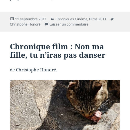
Publié
Catégories
Mots-
11 septembre 2011
Chroniques Cinéma
,
Films 2011
le
sur Chronique film : Les 
clés
Christophe Honoré
Laisser un commentaire
Chronique film : Non ma
fille, tu n’iras pas danser
de Christophe Honoré.