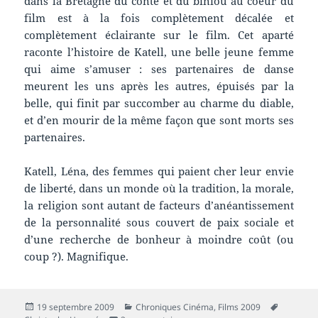
dans la Bretagne du conte et du biniou au coeur du
film est à la fois complètement décalée et
complètement éclairante sur le film. Cet aparté
raconte l’histoire de Katell, une belle jeune femme
qui aime s’amuser : ses partenaires de danse
meurent les uns après les autres, épuisés par la
belle, qui finit par succomber au charme du diable,
et d’en mourir de la même façon que sont morts ses
partenaires.
Katell, Léna, des femmes qui paient cher leur envie
de liberté, dans un monde où la tradition, la morale,
la religion sont autant de facteurs d’anéantissement
de la personnalité sous couvert de paix sociale et
d’une recherche de bonheur à moindre coût (ou
coup ?). Magnifique.
Publié
Catégories
Mots-
19 septembre 2009
Chroniques Cinéma
,
Films 2009