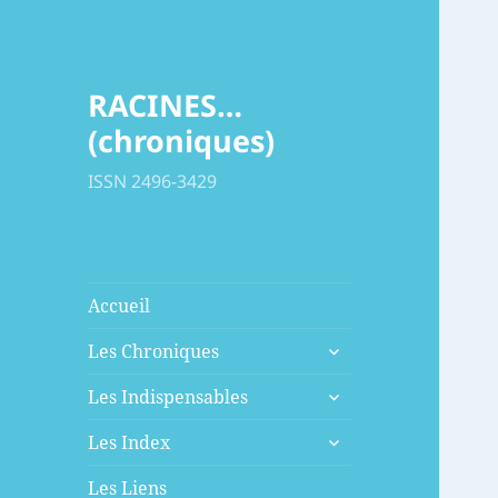
RACINES…
(chroniques)
ISSN 2496-3429
Accueil
ouvrir
Les Chroniques
le
ouvrir
sous-
Les Indispensables
le
menu
ouvrir
sous-
Les Index
le
menu
sous-
Les Liens