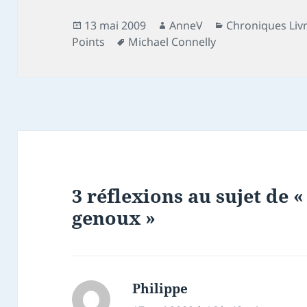
Publié
Auteur
Catégories
13 mai 2009
AnneV
Chroniques Liv
le
Mots-
Points
Michael Connelly
clés
3 réflexions au sujet de «
genoux »
Philippe
dit :