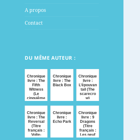
menu
A propos
Contact
DU MÊME AUTEUR :
Chronique
Chronique
Chronique
livre : The
livre : The
livre :
Fifth
Black Box
L’épouvan
Witness
tail (The
(Le
scarecro
cinquième
w)
témoin)
Chronique
Chronique
Chronique
livre : The
livre :
livre : 9
Reversal
Echo Park
Dragons
(Titre
(Titre
français :
français :
Volte-
Les neuf
Face)
dragons)