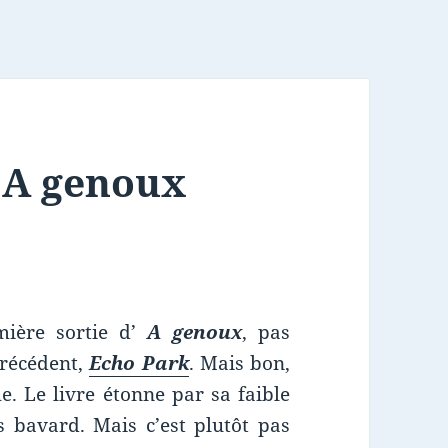
: A genoux
mière sortie d’
A genoux
, pas
précédent,
Echo Park
. Mais bon,
he. Le livre étonne par sa faible
 bavard. Mais c’est plutôt pas