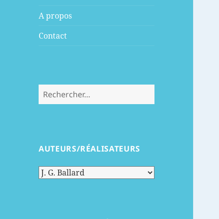
menu
A propos
Contact
Rechercher :
AUTEURS/RÉALISATEURS