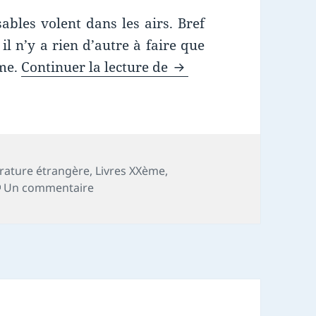
sables volent dans les airs. Bref
il n’y a rien d’autre à faire que
Chronique livre : Verm
âme.
Continuer la lecture de
érature étrangère
,
Livres XXème
,
sur Chronique livre : Vermilion Sands
Un commentaire