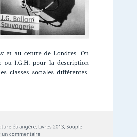
w et au centre de Londres. On
e
ou
I.G.H.
pour la description
es classes sociales différentes.
e : Sauvagerie
rature étrangère
,
Livres 2013
,
Souple
sur Chronique livre : Sauvagerie
r un commentaire