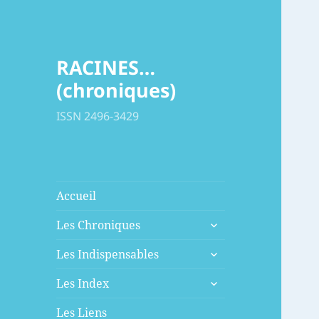
RACINES…
(chroniques)
ISSN 2496-3429
Accueil
ouvrir
Les Chroniques
le
ouvrir
sous-
Les Indispensables
le
menu
ouvrir
sous-
Les Index
le
menu
sous-
Les Liens