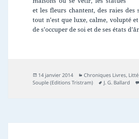
maisons ou se vêtir, les statues
et les fleurs chantent, des raies des 
tout n’est que luxe, calme, volupté et 
de s’occuper de soi et de ses états d’
Publié
Catégories
14 janvier 2014
Chroniques Livres
,
Litt
le
Mots-
Souple (Editions Tristram)
J. G. Ballard
clés