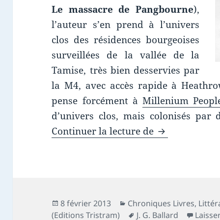
Le massacre de Pangbourne
),
l’auteur s’en prend à l’univers
clos des résidences bourgeoises
surveillées de la vallée de la
Tamise, très bien desservies par
la M4, avec accès rapide à Heathro
pense forcément à
Millenium Peopl
d’univers clos, mais colonisés par d
Chronique livr
Continuer la lecture de
Publié
Catégories
8 février 2013
Chroniques Livres
,
Litté
le
Mots-
(Editions Tristram)
J. G. Ballard
Laisse