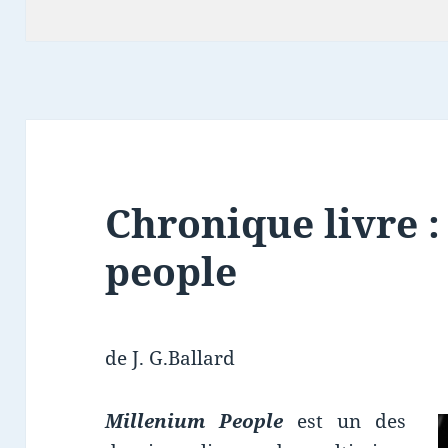
clés
Chronique livre 
people
de J. G.Ballard
Millenium People
est un des