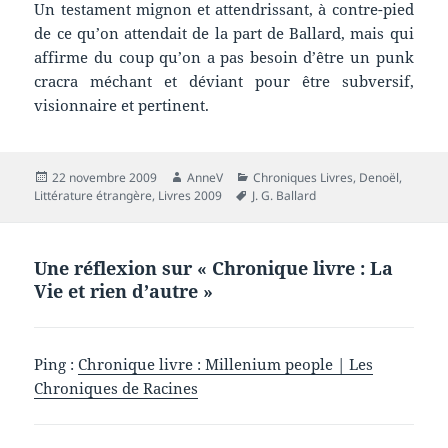
Un testament mignon et attendrissant, à contre-pied
de ce qu’on attendait de la part de Ballard, mais qui
affirme du coup qu’on a pas besoin d’être un punk
cracra méchant et déviant pour être subversif,
visionnaire et pertinent.
Publié
Auteur
Catégories
22 novembre 2009
AnneV
Chroniques Livres
,
Denoël
,
le
Mots-
Littérature étrangère
,
Livres 2009
J. G. Ballard
clés
Une réflexion sur « Chronique livre : La
Vie et rien d’autre »
Ping :
Chronique livre : Millenium people | Les
Chroniques de Racines