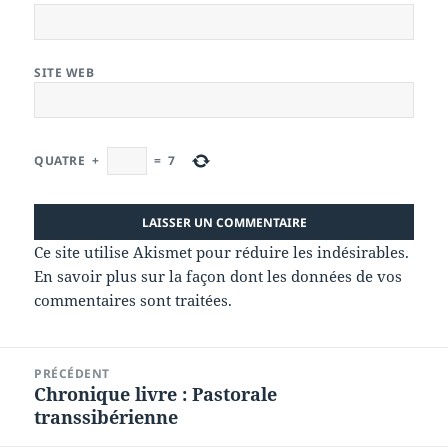
SITE WEB
QUATRE
+
=
7
Ce site utilise Akismet pour réduire les indésirables.
En savoir plus sur la façon dont les données de vos
commentaires sont traitées
.
Navigation
PRÉCÉDENT
de
Chronique livre : Pastorale
Article
l’article
transsibérienne
précédent :