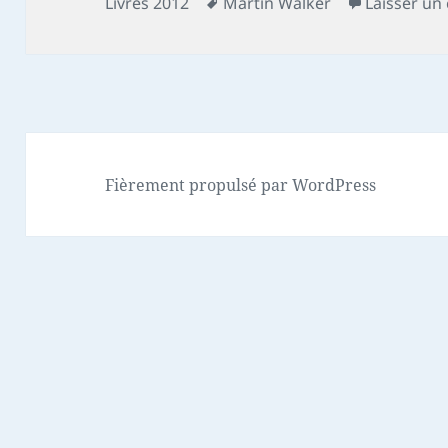
le
Mots-
Livres 2012
Martin Walker
Laisser u
clés
Fièrement propulsé par WordPress