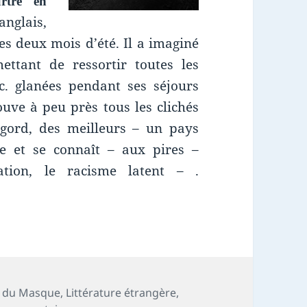
rtre en
nglais,
es deux mois d’été. Il a imaginé
ettant de ressortir toutes les
tc. glanées pendant ses séjours
uve à peu près tous les clichés
igord, des meilleurs – un pays
e et se connaît – aux pires –
ation, le racisme latent – .
re : Meurtre en Périgord – Une enquête de Bruno 
s du Masque
,
Littérature étrangère
,