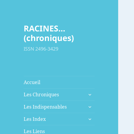
RACINES…
(chroniques)
ISSN 2496-3429
Accueil
ouvrir
Les Chroniques
le
ouvrir
sous-
Les Indispensables
le
menu
ouvrir
sous-
Les Index
le
menu
sous-
Les Liens