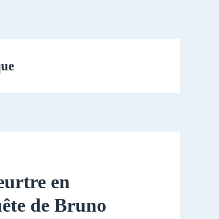
que
eurtre en
uête de Bruno