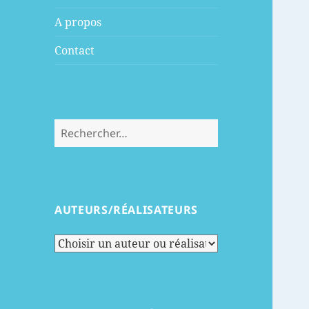
menu
A propos
Contact
Rechercher :
AUTEURS/RÉALISATEURS