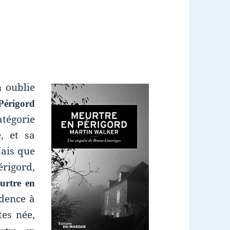
n oublie
Périgord
atégorie
, et sa
Mais que
rigord,
urtre en
idence à
tes née,