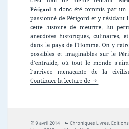
c’est tout de même tentant.
Meu
a donc été commis par un a
Périgord
passionné de Périgord et y résidant l
cette histoire de meurtre, lui perm
anecdotes historiques, culinaires, e
dans le pays de l’Homme. On y retro
possibles et imaginables sur le Pér
d’entraide, où tout le monde s’aim
l’arrivée menaçante de la civilis
Chronique liv
Continuer la lecture de
Publié
Catégories
9 avril 2014
Chroniques Livres
,
Edition