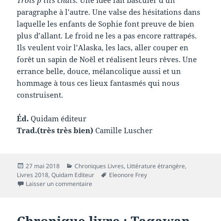
Trois p’tits chats.
Une idée fait basculer d’un
paragraphe à l’autre. Une valse des hésitations dans
laquelle les enfants de Sophie font preuve de bien
plus d’allant. Le froid ne les a pas encore rattrapés.
Ils veulent voir l’Alaska, les lacs, aller couper en
forêt un sapin de Noël et réalisent leurs rêves. Une
errance belle, douce, mélancolique aussi et un
hommage à tous ces lieux fantasmés qui nous
construisent.
Éd.
Quidam éditeur
Trad.(très très bien)
Camille Luscher
Publié
Catégories
27 mai 2018
Chroniques Livres
,
Littérature étrangère
,
le
Mots-
Livres 2018
,
Quidam Editeur
Eleonore Frey
sur Chronique livre : En route vers Okhotsk
clés
Laisser un commentaire