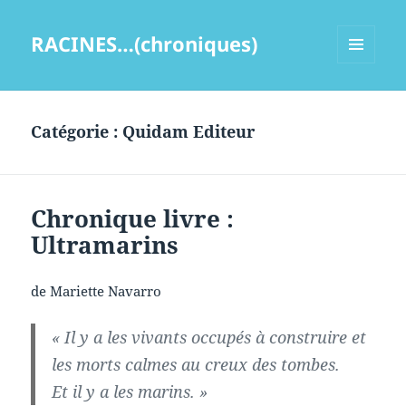
RACINES…(chroniques)
MENU
ET
WIDGETS
Catégorie :
Quidam Editeur
Chronique livre :
Ultramarins
de Mariette Navarro
« Il y a les vivants occupés à construire et
les morts calmes au creux des tombes.
Et il y a les marins. »