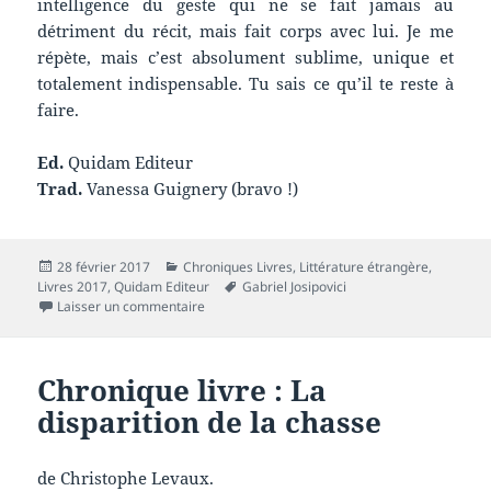
intelligence du geste qui ne se fait jamais au
détriment du récit, mais fait corps avec lui. Je me
répète, mais c’est absolument sublime, unique et
totalement indispensable. Tu sais ce qu’il te reste à
faire.
Ed.
Quidam Editeur
Trad.
Vanessa Guignery (bravo !)
Publié
Catégories
28 février 2017
Chroniques Livres
,
Littérature étrangère
,
le
Mots-
Livres 2017
,
Quidam Editeur
Gabriel Josipovici
sur Chronique livre : Dans le jardin d’un hôtel
clés
Laisser un commentaire
Chronique livre : La
disparition de la chasse
de Christophe Levaux.