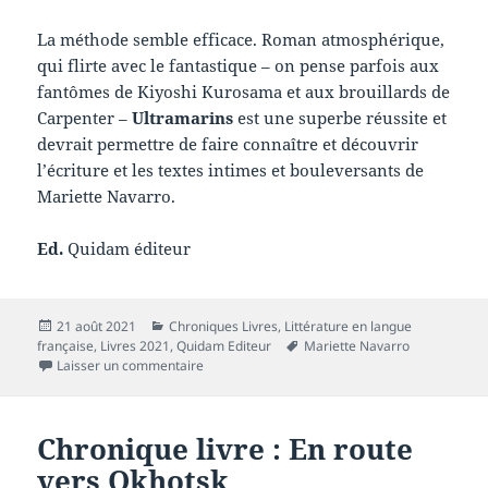
La méthode semble efficace. Roman atmosphérique,
qui flirte avec le fantastique – on pense parfois aux
fantômes de Kiyoshi Kurosama et aux brouillards de
Carpenter –
Ultramarins
est une superbe réussite et
devrait permettre de faire connaître et découvrir
l’écriture et les textes intimes et bouleversants de
Mariette Navarro.
Ed.
Quidam éditeur
Publié
Catégories
21 août 2021
Chroniques Livres
,
Littérature en langue
le
Mots-
française
,
Livres 2021
,
Quidam Editeur
Mariette Navarro
sur Chronique livre : Ultramarins
clés
Laisser un commentaire
Chronique livre : En route
vers Okhotsk