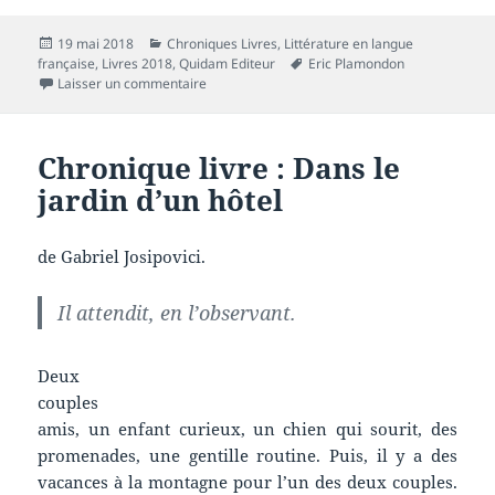
Publié
Catégories
19 mai 2018
Chroniques Livres
,
Littérature en langue
le
Mots-
française
,
Livres 2018
,
Quidam Editeur
Eric Plamondon
sur Chronique livre : Taqawan
clés
Laisser un commentaire
Chronique livre : Dans le
jardin d’un hôtel
de Gabriel Josipovici.
Il attendit, en l’observant.
Deux
couples
amis, un enfant curieux, un chien qui sourit, des
promenades, une gentille routine. Puis, il y a des
vacances à la montagne pour l’un des deux couples.