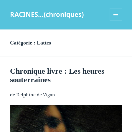
RACINES…(chroniques)
MENU
ET
WIDGETS
Catégorie :
Lattès
Chronique livre : Les heures
souterraines
de Delphine de Vigan.