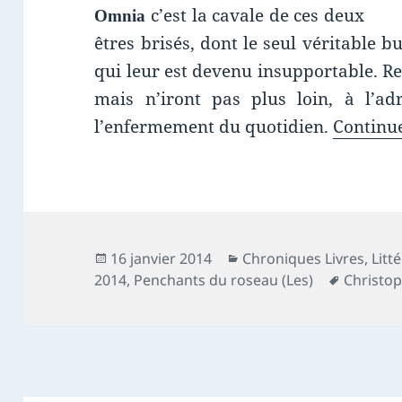
c’est la cavale de ces deux
Omnia
êtres brisés, dont le seul véritable 
qui leur est devenu insupportable. Re
mais n’iront pas plus loin, à l’ad
l’enfermement du quotidien.
Continue
Publié
Catégories
16 janvier 2014
Chroniques Livres
,
Litt
le
Mots-
2014
,
Penchants du roseau (Les)
Christop
clés