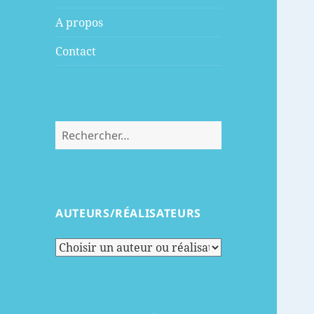
menu
A propos
Contact
Rechercher :
AUTEURS/RÉALISATEURS