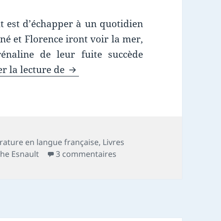
but est d’échapper à un quotidien
né et Florence iront voir la mer,
rénaline de leur fuite succède
Chronique livre : Amor Omnia
r la lecture de
érature en langue française
,
Livres
sur Chronique livre : Amor
he Esnault
3 commentaires