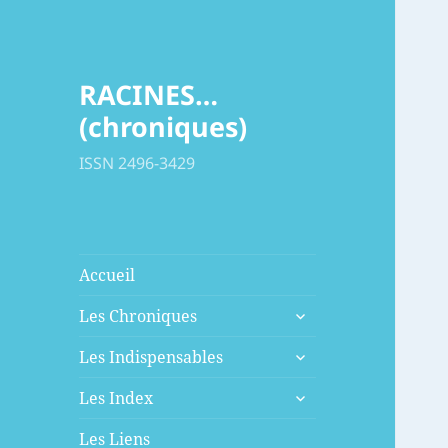
RACINES…
(chroniques)
ISSN 2496-3429
Accueil
ouvrir
Les Chroniques
le
ouvrir
sous-
Les Indispensables
le
menu
ouvrir
sous-
Les Index
le
menu
sous-
Les Liens