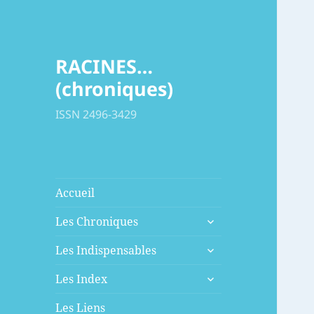
RACINES…
(chroniques)
ISSN 2496-3429
Accueil
ouvrir
Les Chroniques
le
ouvrir
sous-
Les Indispensables
le
menu
ouvrir
sous-
Les Index
le
menu
sous-
Les Liens