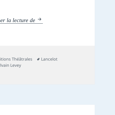
Chronique théâtre : Roms & Juliet
er la lecture de
Mots-
itions Théâtrales
Lancelot
clés
lvain Levey
tre : Roms & Juliette