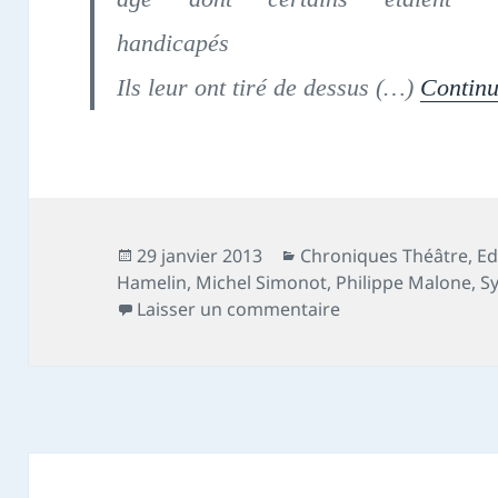
handicapés
Ils leur ont tiré de dessus (…)
Continu
Publié
Catégories
29 janvier 2013
Chroniques Théâtre
,
Ed
le
Hamelin
,
Michel Simonot
,
Philippe Malone
,
Sy
sur Chronique théâ
Laisser un commentaire