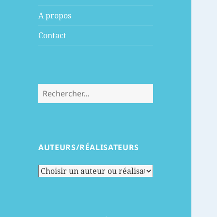
menu
A propos
Contact
Rechercher :
AUTEURS/RÉALISATEURS