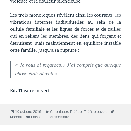
violence et la douleur silencieuse.
Les trois monologues révèlent ainsi les courants, les
vibrations internes individuelles au sein de la
cellule familiale et les lignes de forces et de failles
qui en relient les membres, des liens qui forgent et
détruisent, mais maintiennent en équilibre instable
cette famille. Jusqu’à sa rupture :
« Je vous ai regardés. / J’ai compris que quelque
chose était détruit ».
Ed.
Théâtre ouvert
Publié
Catégories
Mots-
10 octobre 2016
Chroniques Théâtre
,
Théâtre ouvert
le
sur Chronique livre : Des idiots nos hé
clés
Moreau
Laisser un commentaire