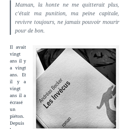
Maman, la honte ne me quitterait plus,
c’était ma punition, ma peine capitale,
revivre toujours, ne jamais pouvoir mourir
pour de bon.
Il avait
vingt
ans il y
a vingt
ans. Et
il y a
vingt
ans il a
écrasé
un
piéton.
Depuis