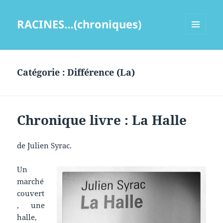
RACINES…(chroniques)
MENU
ET
WIDGETS
Catégorie :
Différence (La)
Chronique livre : La Halle
de Julien Syrac.
Un
marché
couvert
, une
halle,