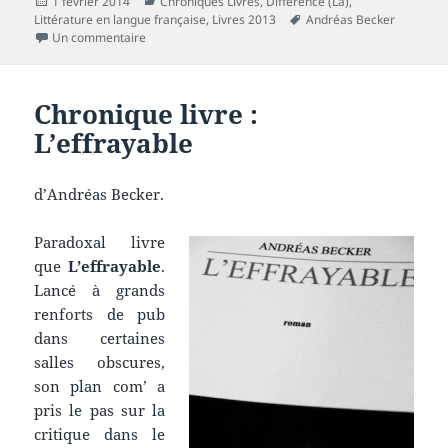
Publié
Catégories
1 février 2014
Chroniques Livres
,
Différence (La)
,
le
Mots-
Littérature en langue française
,
Livres 2013
Andréas Becker
sur Chronique livre : Nébuleuses
clés
Un commentaire
Chronique livre :
L’effrayable
d’Andréas Becker.
Paradoxal livre
que
L’effrayable
.
Lancé à grands
renforts de pub
dans certaines
salles obscures,
son plan com’ a
pris le pas sur la
critique dans le