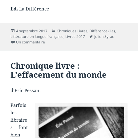
Ed.
La Différence
Publié
Catégories
4 septembre 2017
Chroniques Livres
,
Différence (La)
,
le
Mots-
Littérature en langue française
,
Livres 2017
Julien Syrac
sur Chronique livre : La Halle
clés
Un commentaire
Chronique livre :
L’effacement du monde
d’Eric Pessan.
Parfois
les
libraire
s font
bien