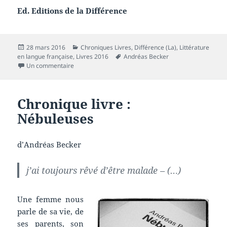
Ed. Editions de la Différence
Publié
Catégories
28 mars 2016
Chroniques Livres
,
Différence (La)
,
Littérature
le
Mots-
en langue française
,
Livres 2016
Andréas Becker
sur Chronique livre : Les invécus
clés
Un commentaire
Chronique livre :
Nébuleuses
d’Andréas Becker
j’ai toujours rêvé d’être malade – (…)
Une femme nous
parle de sa vie, de
ses parents, son