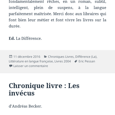
fondamentalement rêches, en un roman, subtil,
intelligent, plein de suspens, à la langue
parfaitement maîtrisée. Merci donc aux libraires qui
font bien leur métier et font vivre les livres sur la
durée.
Ed.
La Différence.
Publié
Catégories
11 décembre 2016
Chroniques Livres
,
Différence (La)
,
le
Mots-
Littérature en langue française
,
Livres 2004
Eric Pessan
sur Chronique livre : L’effacement du monde
clés
Laisser un commentaire
Chronique livre : Les
invécus
d’Andréas Becker.