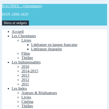
Aller
RACINES…(chroniques)
au
ISSN 2496-3429
contenu
Menu et widgets
Accueil
Les Chroniques
Livres
Littérature en langue française
Littérature étrangère
Films
Théâtre
Les Indispensables
2016
2014-2015
2013
2012
2011
Les Index
Auteurs & Réalisateurs
Livres
Cinéma
Théâtre