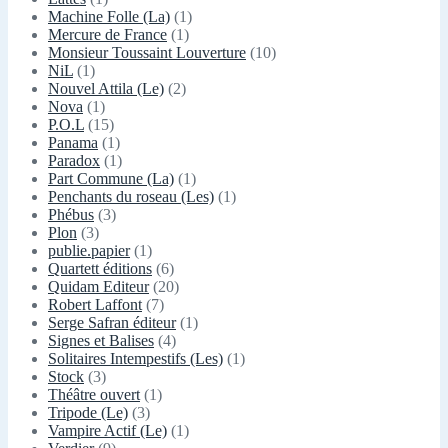
Machine Folle (La)
(1)
Mercure de France
(1)
Monsieur Toussaint Louverture
(10)
NiL
(1)
Nouvel Attila (Le)
(2)
Nova
(1)
P.O.L
(15)
Panama
(1)
Paradox
(1)
Part Commune (La)
(1)
Penchants du roseau (Les)
(1)
Phébus
(3)
Plon
(3)
publie.papier
(1)
Quartett éditions
(6)
Quidam Editeur
(20)
Robert Laffont
(7)
Serge Safran éditeur
(1)
Signes et Balises
(4)
Solitaires Intempestifs (Les)
(1)
Stock
(3)
Théâtre ouvert
(1)
Tripode (Le)
(3)
Vampire Actif (Le)
(1)