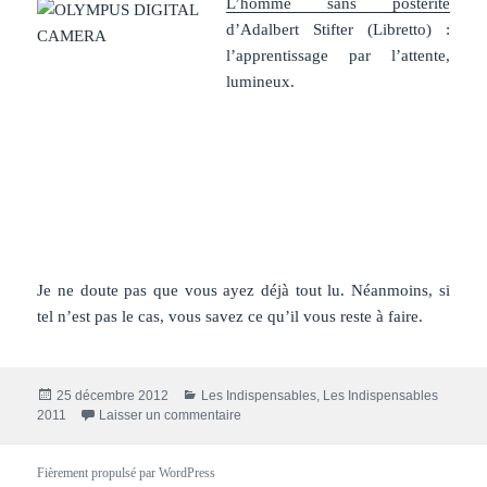
L’homme sans postérité
d’Adalbert Stifter (Libretto) :
l’apprentissage par l’attente,
lumineux.
Je ne doute pas que vous ayez déjà tout lu. Néanmoins, si
tel n’est pas le cas, vous savez ce qu’il vous reste à faire.
Publié
Catégories
25 décembre 2012
Les Indispensables
,
Les Indispensables
le
sur Les Indispensables – Livres 2011.
2011
Laisser un commentaire
Fièrement propulsé par WordPress