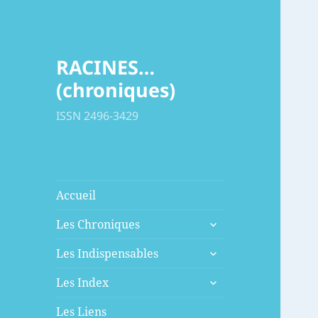
RACINES…
(chroniques)
ISSN 2496-3429
Accueil
ouvrir
Les Chroniques
le
ouvrir
sous-
Les Indispensables
le
menu
ouvrir
sous-
Les Index
le
menu
sous-
Les Liens