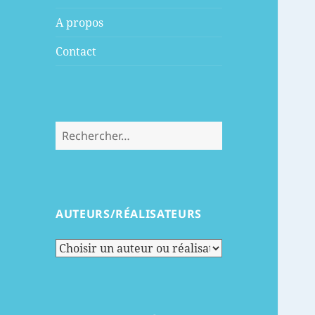
menu
A propos
Contact
Rechercher :
AUTEURS/RÉALISATEURS