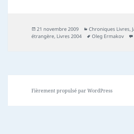
Publié
Catégories
21 novembre 2009
Chroniques Livres
,
le
Mots-
étrangère
,
Livres 2004
Oleg Ermakov
clés
Fièrement propulsé par WordPress