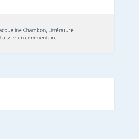
Jacqueline Chambon
,
Littérature
sur Chronique livre : Pastorale tra
Laisser un commentaire