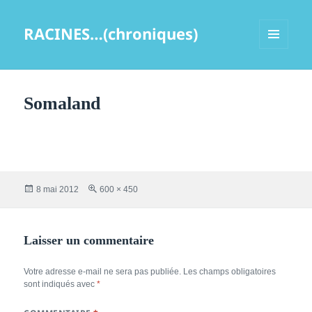
RACINES…(chroniques)
MENU
ET
WIDGETS
Somaland
Publié
Taille
8 mai 2012
600 × 450
le
réelle
Laisser un commentaire
Votre adresse e-mail ne sera pas publiée.
Les champs obligatoires
sont indiqués avec
*