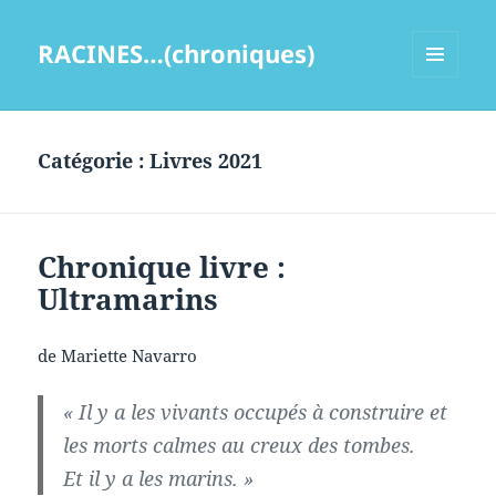
RACINES…(chroniques)
MENU
ET
WIDGETS
Catégorie :
Livres 2021
Chronique livre :
Ultramarins
de Mariette Navarro
« Il y a les vivants occupés à construire et
les morts calmes au creux des tombes.
Et il y a les marins. »