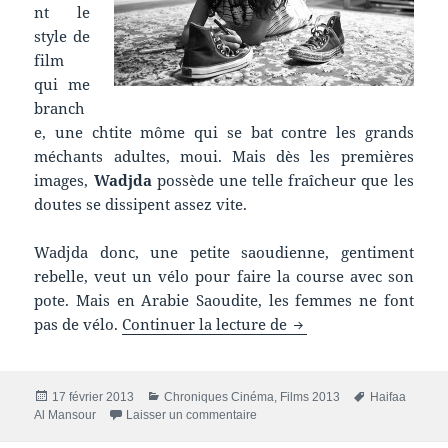
nt le
style de
film
qui me
branch
e, une chtite môme qui se bat contre les grands
méchants adultes, moui. Mais dès les premières
images,
Wadjda
possède une telle fraîcheur que les
doutes se dissipent assez vite.
Wadjda donc, une petite saoudienne, gentiment
rebelle, veut un vélo pour faire la course avec son
pote. Mais en Arabie Saoudite, les femmes ne font
Chronique film : Wad
pas de vélo.
Continuer la lecture de
Publié
Catégories
Mots-
17 février 2013
Chroniques Cinéma
,
Films 2013
Haifaa
le
sur Chronique film : Wadjda
clés
Al Mansour
Laisser un commentaire