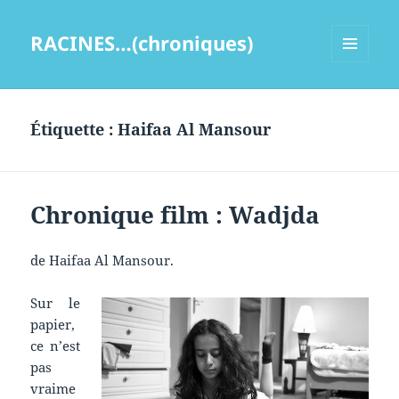
RACINES…(chroniques)
MENU
ET
WIDGETS
Étiquette :
Haifaa Al Mansour
Chronique film : Wadjda
de Haifaa Al Mansour.
Sur le
papier,
ce n’est
pas
vraime