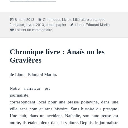
Publié
Catégories
8 mars 2013
Chroniques Livres
,
Littérature en langue
le
Mots-
française
,
Livres 2013
,
publie.papier
Lionel-Edouard Martin
sur Chronique livre : Magma
clés
Laisser un commentaire
Chronique livre : Anaïs ou les
Gravières
de Lionel-Edouard Martin.
Notre narrateur est
journaliste,
correspondant local pour une presse poitevine, dans une
ville sans nom et sans histoire. Sans histoire ou presque.
Une nuit, dans un accident, Nathalie, son amoureuse est
morte, ils étaient deux dans la voiture. Depuis, le journaliste