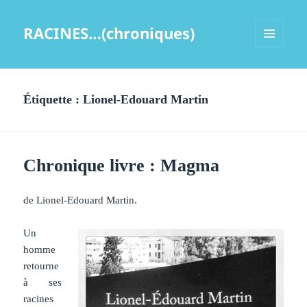
RACINES…(chroniques)
MENU
ET
WIDGETS
Étiquette :
Lionel-Edouard Martin
Chronique livre : Magma
de Lionel-Edouard Martin.
Un
homme
retourne
à ses
racines