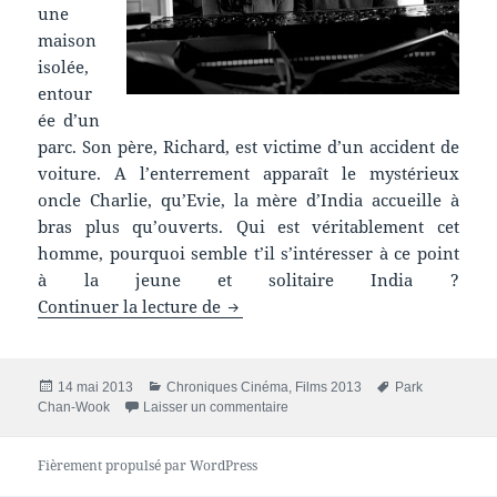
une
maison
isolée,
entour
ée d’un
parc. Son père, Richard, est victime d’un accident de
voiture. A l’enterrement apparaît le mystérieux
oncle Charlie, qu’Evie, la mère d’India accueille à
bras plus qu’ouverts. Qui est véritablement cet
homme, pourquoi semble t’il s’intéresser à ce point
à la jeune et solitaire India ?
Chronique film : Stoker
Continuer la lecture de
Publié
Catégories
Mots-
14 mai 2013
Chroniques Cinéma
,
Films 2013
Park
le
sur Chronique film : Stoker
clés
Chan-Wook
Laisser un commentaire
Fièrement propulsé par WordPress