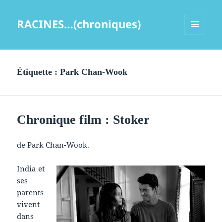
RACINES…(chroniques)
MENU
ET
WIDGETS
Étiquette :
Park Chan-Wook
Chronique film : Stoker
de Park Chan-Wook.
India et
ses
parents
vivent
dans