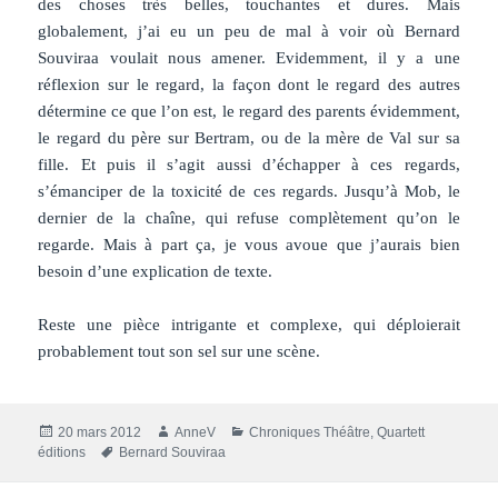
des choses très belles, touchantes et dures. Mais
globalement, j’ai eu un peu de mal à voir où Bernard
Souviraa voulait nous amener. Evidemment, il y a une
réflexion sur le regard, la façon dont le regard des autres
détermine ce que l’on est, le regard des parents évidemment,
le regard du père sur Bertram, ou de la mère de Val sur sa
fille. Et puis il s’agit aussi d’échapper à ces regards,
s’émanciper de la toxicité de ces regards. Jusqu’à Mob, le
dernier de la chaîne, qui refuse complètement qu’on le
regarde. Mais à part ça, je vous avoue que j’aurais bien
besoin d’une explication de texte.
Reste une pièce intrigante et complexe, qui déploierait
probablement tout son sel sur une scène.
Publié
Auteur
Catégories
20 mars 2012
AnneV
Chroniques Théâtre
,
Quartett
le
Mots-
éditions
Bernard Souviraa
clés