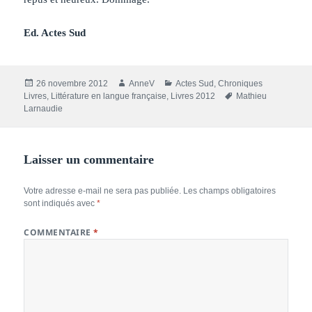
Ed. Actes Sud
Publié
Auteur
Catégories
26 novembre 2012
AnneV
Actes Sud
,
Chroniques
le
Mots-
Livres
,
Littérature en langue française
,
Livres 2012
Mathieu
clés
Larnaudie
Laisser un commentaire
Votre adresse e-mail ne sera pas publiée.
Les champs obligatoires
sont indiqués avec
*
COMMENTAIRE
*