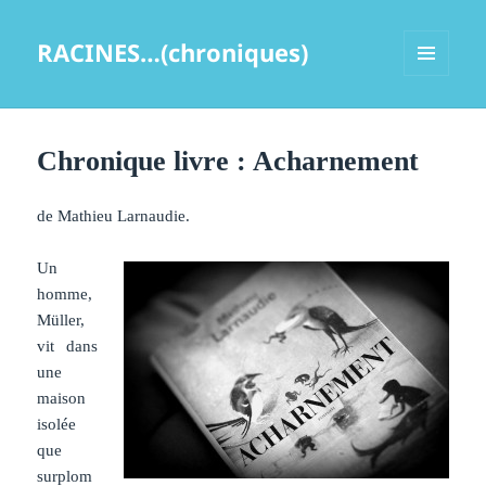
RACINES…(chroniques)
MENU
ET
WIDGETS
Chronique livre : Acharnement
de Mathieu Larnaudie.
Un
homme,
Müller,
vit dans
une
maison
isolée
que
surplom