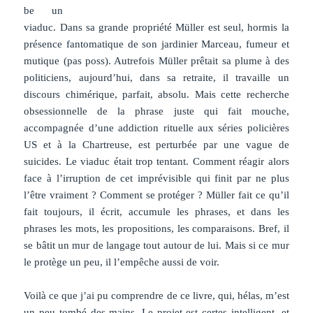
be un
viaduc. Dans sa grande propriété Müller est seul, hormis la
présence fantomatique de son jardinier Marceau, fumeur et
mutique (pas poss). Autrefois Müller prêtait sa plume à des
politiciens, aujourd’hui, dans sa retraite, il travaille un
discours chimérique, parfait, absolu. Mais cette recherche
obsessionnelle de la phrase juste qui fait mouche,
accompagnée d’une addiction rituelle aux séries policières
US et à la Chartreuse, est perturbée par une vague de
suicides. Le viaduc était trop tentant. Comment réagir alors
face à l’irruption de cet imprévisible qui finit par ne plus
l’être vraiment ? Comment se protéger ? Müller fait ce qu’il
fait toujours, il écrit, accumule les phrases, et dans les
phrases les mots, les propositions, les comparaisons. Bref, il
se bâtit un mur de langage tout autour de lui. Mais si ce mur
le protège un peu, il l’empêche aussi de voir.
Voilà ce que j’ai pu comprendre de ce livre, qui, hélas, m’est
un peu tombé des mains. Le projet est certes intelligent, et