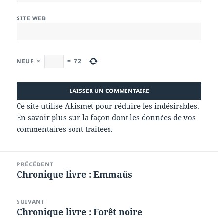
SITE WEB
NEUF
×
=
72
Ce site utilise Akismet pour réduire les indésirables.
En savoir plus sur la façon dont les données de vos
commentaires sont traitées
.
Navigation
PRÉCÉDENT
de
Chronique livre : Emmaüs
Article
l’article
précédent :
SUIVANT
Chronique livre : Forêt noire
Article