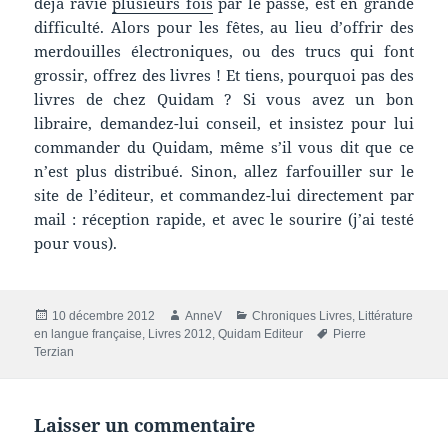
déjà ravie
plusieurs fois
par le passé, est en grande
difficulté. Alors pour les fêtes, au lieu d’offrir des
merdouilles électroniques, ou des trucs qui font
grossir, offrez des livres ! Et tiens, pourquoi pas des
livres de chez Quidam ? Si vous avez un bon
libraire, demandez-lui conseil, et insistez pour lui
commander du Quidam, même s’il vous dit que ce
n’est plus distribué. Sinon, allez farfouiller sur le
site de l’éditeur, et commandez-lui directement par
mail : réception rapide, et avec le sourire (j’ai testé
pour vous).
Publié
Auteur
Catégories
10 décembre 2012
AnneV
Chroniques Livres
,
Littérature
le
Mots-
en langue française
,
Livres 2012
,
Quidam Editeur
Pierre
clés
Terzian
Laisser un commentaire