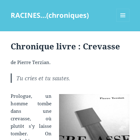
RACINES…(chroniques)
MENU
ET
WIDGETS
Chronique livre : Crevasse
de Pierre Terzian.
Tu cries et tu sautes.
Prologue, un
homme tombe
dans une
crevasse, où
plutôt s’y laisse
tomber. On