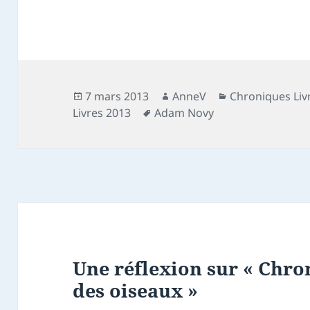
Publié
Auteur
Catégories
7 mars 2013
AnneV
Chroniques Liv
le
Mots-
Livres 2013
Adam Novy
clés
Une réflexion sur « Chron
des oiseaux »