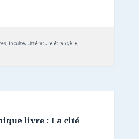
res
,
Inculte
,
Littérature étrangère
,
ique livre : La cité