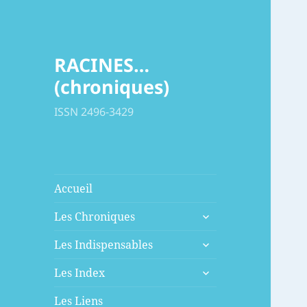
RACINES…
(chroniques)
ISSN 2496-3429
Accueil
ouvrir
Les Chroniques
le
ouvrir
sous-
Les Indispensables
le
menu
ouvrir
sous-
Les Index
le
menu
sous-
Les Liens