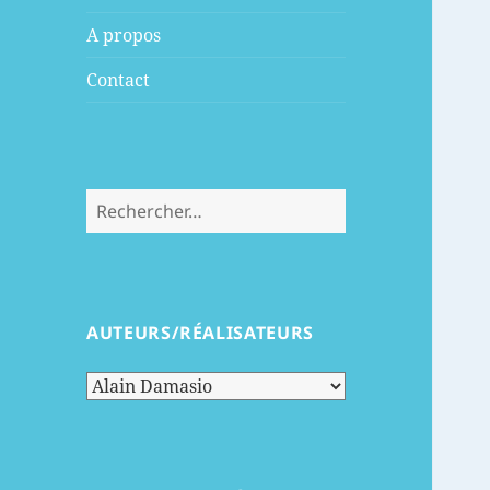
menu
A propos
Contact
Rechercher :
AUTEURS/RÉALISATEURS