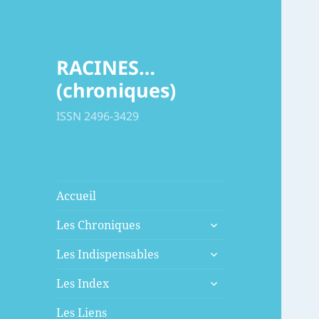
RACINES…
(chroniques)
ISSN 2496-3429
Accueil
ouvrir
Les Chroniques
le
ouvrir
sous-
Les Indispensables
le
menu
ouvrir
sous-
Les Index
le
menu
sous-
Les Liens