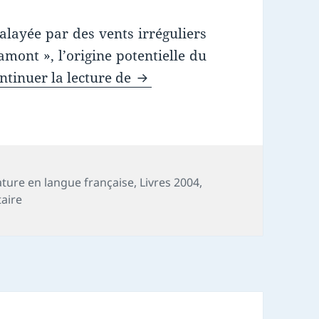
alayée par des vents irréguliers
amont », l’origine potentielle du
Chronique livre : La horde 
ntinuer la lecture de
ature en langue française
,
Livres 2004
,
sur Chronique livre : La horde du contrevent
aire