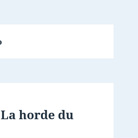
o
 La horde du