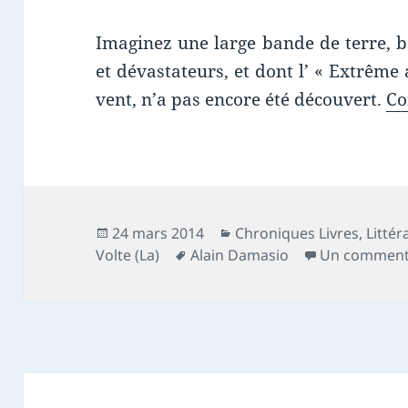
Imaginez une large bande de terre, b
et dévastateurs, et dont l’ « Extrême 
vent, n’a pas encore été découvert.
Co
Publié
Catégories
24 mars 2014
Chroniques Livres
,
Littér
le
Mots-
Volte (La)
Alain Damasio
Un comment
clés