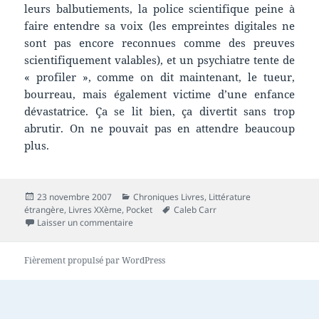
leurs balbutiements, la police scientifique peine à
faire entendre sa voix (les empreintes digitales ne
sont pas encore reconnues comme des preuves
scientifiquement valables), et un psychiatre tente de
« profiler », comme on dit maintenant, le tueur,
bourreau, mais également victime d’une enfance
dévastatrice. Ça se lit bien, ça divertit sans trop
abrutir. On ne pouvait pas en attendre beaucoup
plus.
Publié
Catégories
23 novembre 2007
Chroniques Livres
,
Littérature
le
Mots-
étrangère
,
Livres XXème
,
Pocket
Caleb Carr
sur Chronique livre : L’Aliéniste
clés
Laisser un commentaire
Fièrement propulsé par WordPress