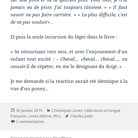
jamais eu de piste. J’ai toujours tâtonné.
» «
Il faut
savoir ne pas faire carrière.
» «
Le plus difficile, c’est
de ne pas vouloir
« .
Et puis la seule incursion du léger dans le livre :
« Se retournant vers moi, et avec l’enjouement d’un
enfant tout excité : –
Cheval… cheval… cheval…
, ne
cessait-il de répéter, en me le désignant du doigt. »
Je me demande si la réaction aurait été identique à la
vue d’un poney…
Publié
Catégories
30 janvier 2010
Chroniques Livres
,
Littérature en langue
le
Mots-
française
,
Livres XXème
,
P.O.L
Charles Juliet
sur Chronique livre : Rencontres avec Bram Van Velde
clés
2 commentaires