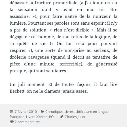
dépasser la fracture primordiale (« J’ai toujours eu
la sensation qu’il y avait en moi un être
assassiné. »), pour faire naître de la noirceur la
lumière. Pourtant ses paroles sont sans espoir : il n’y
a pas de solution, « rien n’est dicible ». Mais il se
dégage de cet homme, de son refus de la logique, de
sa quête de vie (« On fait cela pour pouvoir
respirer »), une sorte de non-prise au sérieux, de
drôlerie ravageuse (quand il décrit sa tentative de
pièce d’une minute, terrrrrible), de générosité
presque, qui sont salutaires.
Un joli moment. Et de toutes façons, il faut lire
Beckett, on ne le clamera jamais assez.
Publié
Catégories
7 février 2010
Chroniques Livres
,
Littérature en langue
le
Mots-
française
,
Livres XXème
,
P.O.L
Charles Juliet
sur Chronique livre : Rencontres avec Samuel Beckett
clés
2 commentaires