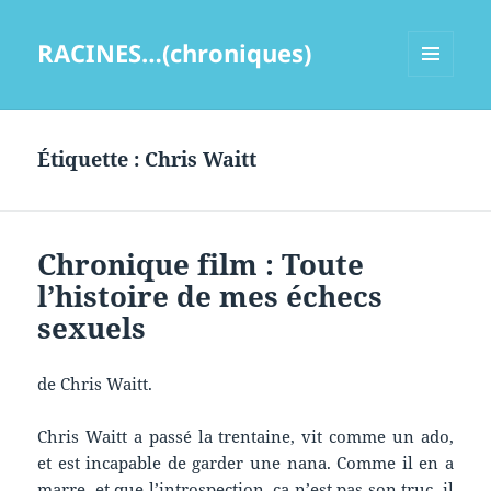
RACINES…(chroniques)
MENU
ET
WIDGETS
Étiquette :
Chris Waitt
Chronique film : Toute
l’histoire de mes échecs
sexuels
de Chris Waitt.
Chris Waitt a passé la trentaine, vit comme un ado,
et est incapable de garder une nana. Comme il en a
marre, et que l’introspection, ça n’est pas son truc, il