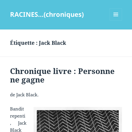
RACINES…(chroniques)
MENU
ET
WIDGETS
Étiquette :
Jack Black
Chronique livre : Personne
ne gagne
de Jack Black.
Bandit
repenti
, Jack
Black