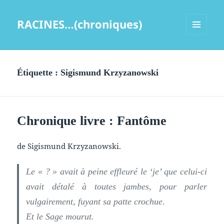
RACINES…(chroniques)
MENU
ET
WIDGETS
Étiquette :
Sigismund Krzyzanowski
Chronique livre : Fantôme
de Sigismund Krzyzanowski.
Le « ? » avait à peine effleuré le ‘je’ que celui-ci
avait détalé à toutes jambes, pour parler
vulgairement, fuyant sa patte crochue.
Et le Sage mourut.