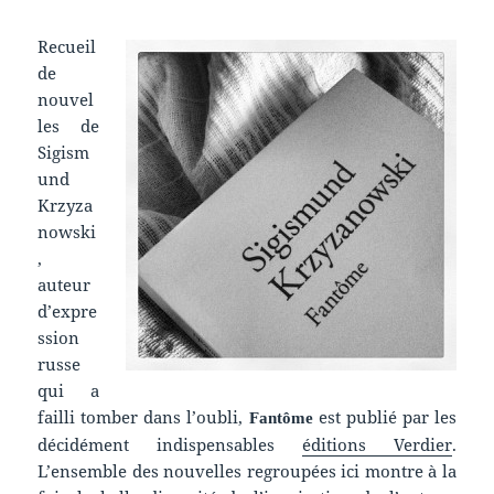
Recueil
de
nouvel
les de
Sigism
und
Krzyza
nowski
,
auteur
d’expre
ssion
russe
qui a
failli tomber dans l’oubli,
est publié par les
Fantôme
décidément indispensables
éditions Verdier
.
L’ensemble des nouvelles regroupées ici montre à la