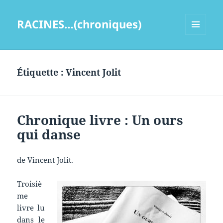
RACINES…(chroniques)
MENU
ET
WIDGETS
Étiquette :
Vincent Jolit
Chronique livre : Un ours
qui danse
de Vincent Jolit.
Troisiè
me
livre lu
dans le