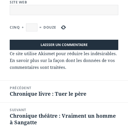
SITE WEB
CINQ
+
=
DOUZE
Ce site utilise Akismet pour réduire les indésirables.
En savoir plus sur la façon dont les données de vos
commentaires sont traitées
.
Navigation
PRÉCÉDENT
de
Chronique livre : Tuer le père
Article
l’article
précédent :
SUIVANT
Chronique théâtre : Vraiment un homme
Article
à Sangatte
suivant :