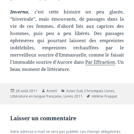
Inverno
, c’est cette histoire un peu glacée,
“hivernale”, mais émouvante, de passages dans la
vie de ces femmes, d’abord liés aux caprices des
hommes, puis peu à peu libérés. Des passages
éphémères qui pourtant laissent des empreintes
indélébiles, empreintes réchauffées par le
merveilleux sourire d’Emmanuelle, comme le faisait
l’immuable sourire d’Aurore dans
Par Effraction
. Un
beau moment de littérature.
Publié
Auteur
Catégories
28 août 2011
AnneV
Actes Sud
,
Chroniques Livres
,
le
Mots-
Littérature en langue française
,
Livres 2011
Hélène Frappat
clés
Laisser un commentaire
Votre adresse e-mail ne sera pas publiée.
Les champs obligatoires