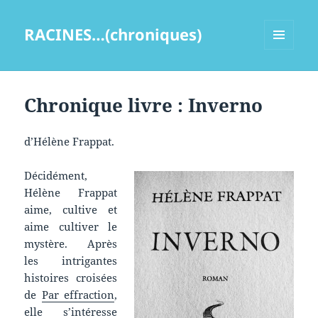
RACINES…(chroniques)
MENU
ET
WIDGETS
Chronique livre : Inverno
d’Hélène Frappat.
Décidément,
Hélène Frappat
aime, cultive et
aime cultiver le
mystère. Après
les intrigantes
histoires croisées
de
Par effraction
,
elle s’intéresse