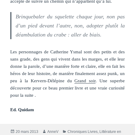
accepte de suivre un chemin qui n’appartient qu’à lui.
Brinquebaler du squelette chaque jour, non pas
d’un pied devant l’autre, non, adopter plutôt la
déambulation du crabe : aller de biais.
Les personnages de Catherine Ysmal sont des petits et des
sans grade, des gens qui vivent dans les marges, et elle leur
donne la parole, d’une manière forte et claire, elle en fait les
héros de leur histoire, de manière finalement assez punk, un
peu à la Kervern-Délépine du
Grand soir
. Une superbe
découverte pour ce beau premier livre et une vraie curiosité
pour la suite .
Ed. Quidam
Publié
Auteur
Catégories
20 mars 2013
AnneV
Chroniques Livres
,
Littérature en