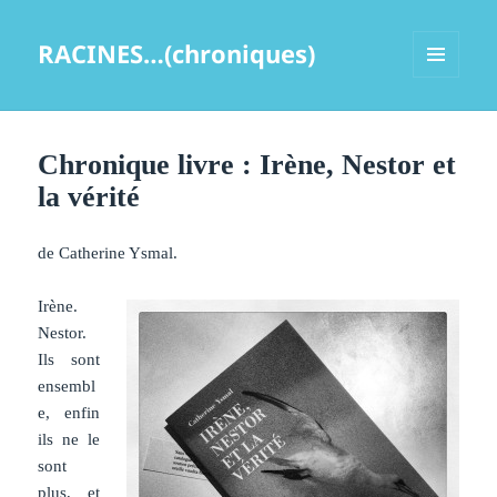
RACINES…(chroniques)
MENU
ET
WIDGETS
Chronique livre : Irène, Nestor et
la vérité
de Catherine Ysmal.
Irène.
Nestor.
Ils sont
ensembl
e, enfin
ils ne le
sont
plus, et