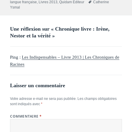
le
Mots-
langue française
,
Livres 2013
,
Quidam Editeur
Catherine
clés
Ysmal
Une réflexion sur « Chronique livre : Irène,
Nestor et la vérité »
Ping :
Les Indispensables – Livre 2013 | Les Chroniques de
Racines
Laisser un commentaire
Votre adresse e-mail ne sera pas publiée.
Les champs obligatoires
sont indiqués avec
*
COMMENTAIRE
*